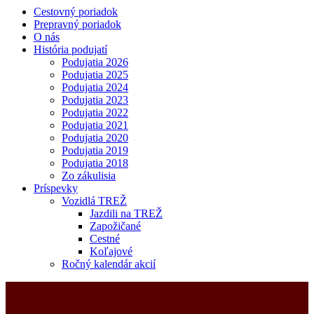
Cestovný poriadok
Prepravný poriadok
O nás
História podujatí
Podujatia 2026
Podujatia 2025
Podujatia 2024
Podujatia 2023
Podujatia 2022
Podujatia 2021
Podujatia 2020
Podujatia 2019
Podujatia 2018
Zo zákulisia
Príspevky
Vozidlá TREŽ
Jazdili na TREŽ
Zapožičané
Cestné
Koľajové
Ročný kalendár akcií