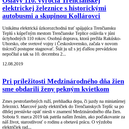
Oslavy 110. výročia Trenčianskej
elektrickej železnice s historickými
autobusmi a skupinou Kollárovci
Unikátna elektrická úzkorozchodná trať spájajúca Trenčiansku
Teplú s kúpeľným mestom Trenčianske Teplice oslávila v júni
úctyhodných 110 rokov. Osobná doprava, ktorá prežila Rakúsko-
Uhorsko, obe svetové vojny i Československo, začala v novom
tisícročí postupne stagnovať. Štát ju už s jej ďalšou prevádzkou
nepočítal a tak sa 10. decembra 2...
12.08.2019
Pri príležitosti Medzinárodného dňa žien
sme obdarili ženy pekným kvietkom
Zmes pestrofarebných ruží, prehliadka depa, či jazdy na miniatúrnej
železnici. Marcové jazdy električiek do Trenčianskych Teplíc sa po
dlhšej prestávke opäť niesli v znamení Medzinárodného dňa žien.
Sobota 9. marca 2019 tak patrila našim ženám, ako poďakovanie za
náš život, starostlivosť o rodinu a obetavú prácu. O výzdobu
električiek rad...