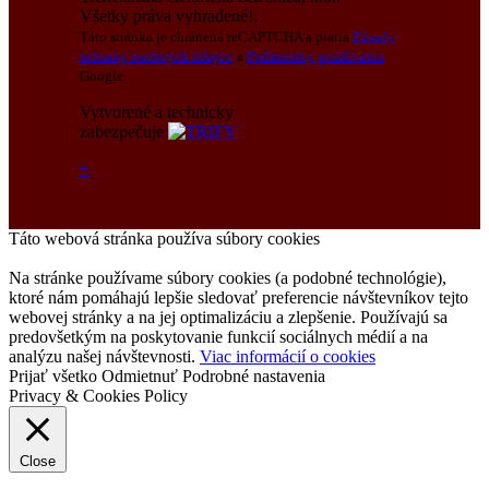
Všetky práva vyhradené!.
Táto stránka je chránená reCAPTCHA a platia
Zásady
ochrany osobných údajov
a
Podmienky používania
Google.
Vytvorené a technicky
zabezpečuje
+
Táto webová stránka používa súbory cookies
Na stránke používame súbory cookies (a podobné technológie),
ktoré nám pomáhajú lepšie sledovať preferencie návštevníkov tejto
webovej stránky a na jej optimalizáciu a zlepšenie. Používajú sa
predovšetkým na poskytovanie funkcií sociálnych médií a na
analýzu našej návštevnosti.
Viac informácií o cookies
Prijať všetko
Odmietnuť
Podrobné nastavenia
Privacy & Cookies Policy
Close