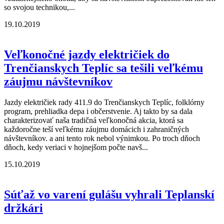
so svojou technikou,...
19.10.2019
Veľkonočné jazdy električiek do
Trenčianskych Teplíc sa tešili veľkému
záujmu návštevníkov
Jazdy električiek rady 411.9 do Trenčianskych Teplíc, folklórny
program, prehliadka depa i občerstvenie. Aj takto by sa dala
charakterizovať naša tradičná veľkonočná akcia, ktorá sa
každoročne teší veľkému záujmu domácich i zahraničných
návštevníkov. a ani tento rok nebol výnimkou. Po troch dňoch
dňoch, kedy veriaci v hojnejšom počte navš...
15.10.2019
Súťaž vo varení gulášu vyhrali Teplanskí
držkári