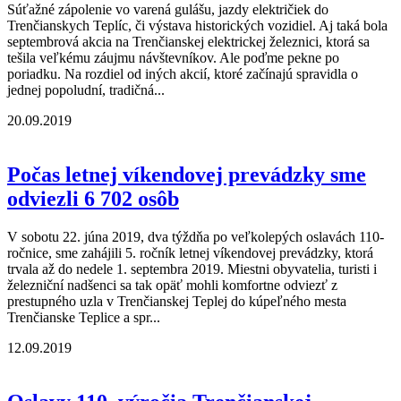
Súťažné zápolenie vo varená gulášu, jazdy električiek do
Trenčianskych Teplíc, či výstava historických vozidiel. Aj taká bola
septembrová akcia na Trenčianskej elektrickej železnici, ktorá sa
tešila veľkému záujmu návštevníkov. Ale poďme pekne po
poriadku. Na rozdiel od iných akcií, ktoré začínajú spravidla o
jednej popoludní, tradičná...
20.09.2019
Počas letnej víkendovej prevádzky sme
odviezli 6 702 osôb
V sobotu 22. júna 2019, dva týždňa po veľkolepých oslavách 110-
ročnice, sme zahájili 5. ročník letnej víkendovej prevádzky, ktorá
trvala až do nedele 1. septembra 2019. Miestni obyvatelia, turisti i
železniční nadšenci sa tak opäť mohli komfortne odviezť z
prestupného uzla v Trenčianskej Teplej do kúpeľného mesta
Trenčianske Teplice a spr...
12.09.2019