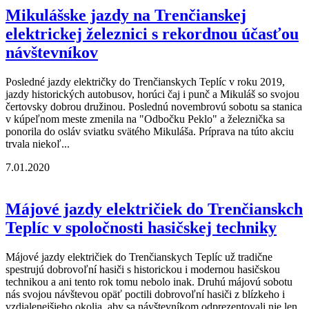
Mikulášske jazdy na Trenčianskej
elektrickej železnici s rekordnou účasťou
návštevníkov
Posledné jazdy električky do Trenčianskych Teplíc v roku 2019,
jazdy historických autobusov, horúci čaj i punč a Mikuláš so svojou
čertovsky dobrou družinou. Poslednú novembrovú sobotu sa stanica
v kúpeľnom meste zmenila na "Odbočku Peklo" a železnička sa
ponorila do osláv sviatku svätého Mikuláša. Príprava na túto akciu
trvala niekoľ...
7.01.2020
Májové jazdy električiek do Trenčianskch
Teplíc v spoločnosti hasičskej techniky
Májové jazdy električiek do Trenčianskych Teplíc už tradične
spestrujú dobrovoľní hasiči s historickou i modernou hasičskou
technikou a ani tento rok tomu nebolo inak. Druhú májovú sobotu
nás svojou návštevou opäť poctili dobrovoľní hasiči z blízkeho i
vzdialenejšieho okolia, aby sa návštevníkom odprezentovali nie len