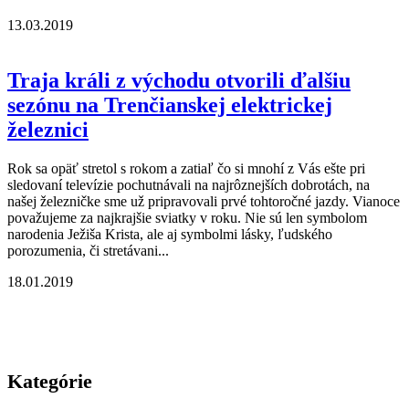
13.03.2019
Traja králi z východu otvorili ďalšiu
sezónu na Trenčianskej elektrickej
železnici
Rok sa opäť stretol s rokom a zatiaľ čo si mnohí z Vás ešte pri
sledovaní televízie pochutnávali na najrôznejších dobrotách, na
našej železničke sme už pripravovali prvé tohtoročné jazdy. Vianoce
považujeme za najkrajšie sviatky v roku. Nie sú len symbolom
narodenia Ježiša Krista, ale aj symbolmi lásky, ľudského
porozumenia, či stretávani...
18.01.2019
Kategórie