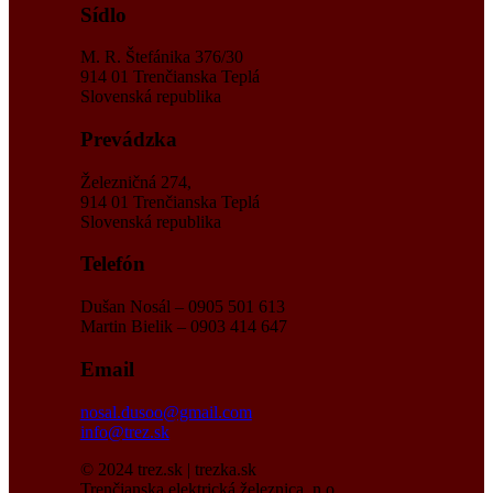
Sídlo
M. R. Štefánika 376/30
914 01 Trenčianska Teplá
Slovenská republika
Prevádzka
Železničná 274,
914 01 Trenčianska Teplá
Slovenská republika
Telefón
Dušan Nosál – 0905 501 613
Martin Bielik – 0903 414 647
Email
nosal.dusoo@gmail.com
info@trez.sk
© 2024 trez.sk | trezka.sk
Trenčianska elektrická železnica, n.o..