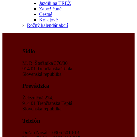
Jazdili na TREŽ
Zapožičané
Cestné
Koľajové
Ročný kalendár akcií
Sídlo
M. R. Štefánika 376/30
914 01 Trenčianska Teplá
Slovenská republika
Prevádzka
Železničná 274,
914 01 Trenčianska Teplá
Slovenská republika
Telefón
Dušan Nosál – 0905 501 613