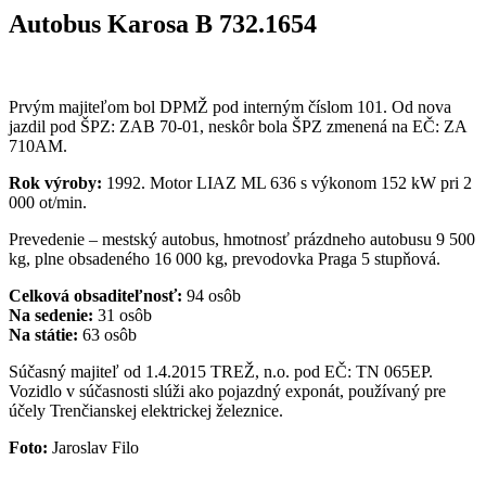
Autobus Karosa B 732.1654
Prvým majiteľom bol DPMŽ pod interným číslom 101. Od nova
jazdil pod ŠPZ: ZAB 70-01, neskôr bola ŠPZ zmenená na EČ: ZA
710AM.
Rok výroby:
1992. Motor LIAZ ML 636 s výkonom 152 kW pri 2
000 ot/min.
Prevedenie – mestský autobus, hmotnosť prázdneho autobusu 9 500
kg, plne obsadeného 16 000 kg, prevodovka Praga 5 stupňová.
Celková obsaditeľnosť:
94 osôb
Na sedenie:
31 osôb
Na státie:
63 osôb
Súčasný majiteľ od 1.4.2015 TREŽ, n.o. pod EČ: TN 065EP.
Vozidlo v súčasnosti slúži ako pojazdný exponát, používaný pre
účely Trenčianskej elektrickej železnice.
Foto:
Jaroslav Filo