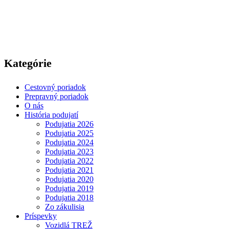
Kategórie
Cestovný poriadok
Prepravný poriadok
O nás
História podujatí
Podujatia 2026
Podujatia 2025
Podujatia 2024
Podujatia 2023
Podujatia 2022
Podujatia 2021
Podujatia 2020
Podujatia 2019
Podujatia 2018
Zo zákulisia
Príspevky
Vozidlá TREŽ