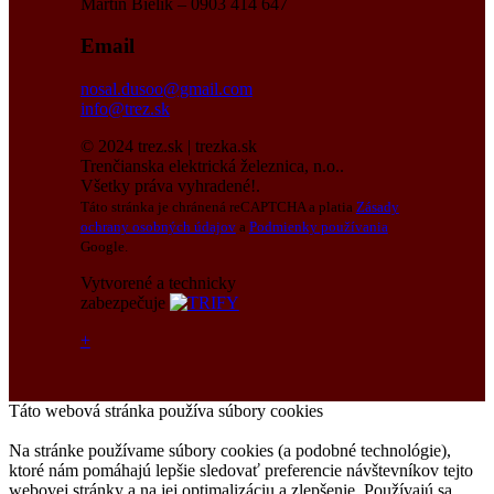
Martin Bielik – 0903 414 647
Email
nosal.dusoo@gmail.com
info@trez.sk
© 2024 trez.sk | trezka.sk
Trenčianska elektrická železnica, n.o..
Všetky práva vyhradené!.
Táto stránka je chránená reCAPTCHA a platia
Zásady
ochrany osobných údajov
a
Podmienky používania
Google.
Vytvorené a technicky
zabezpečuje
+
Táto webová stránka používa súbory cookies
Na stránke používame súbory cookies (a podobné technológie),
ktoré nám pomáhajú lepšie sledovať preferencie návštevníkov tejto
webovej stránky a na jej optimalizáciu a zlepšenie. Používajú sa