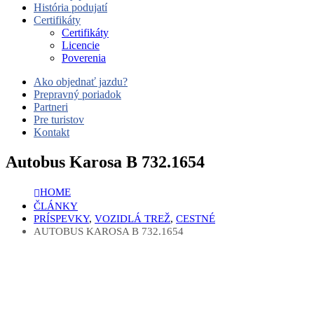
História podujatí
Certifikáty
Certifikáty
Licencie
Poverenia
Ako objednať jazdu?
Prepravný poriadok
Partneri
Pre turistov
Kontakt
Autobus Karosa B 732.1654
HOME
ČLÁNKY
PRÍSPEVKY
,
VOZIDLÁ TREŽ
,
CESTNÉ
AUTOBUS KAROSA B 732.1654