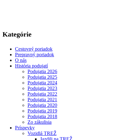
Kategórie
Cestovný poriadok
Prepravný poriadok
O nás
História podujatí
Podujatia 2026
Podujatia 2025
Podujatia 2024
Podujatia 2023
Podujatia 2022
Podujatia 2021
Podujatia 2020
Podujatia 2019
Podujatia 2018
Zo zákulisia
Príspevky
Vozidlá TREŽ
Jazdili na TREŽ