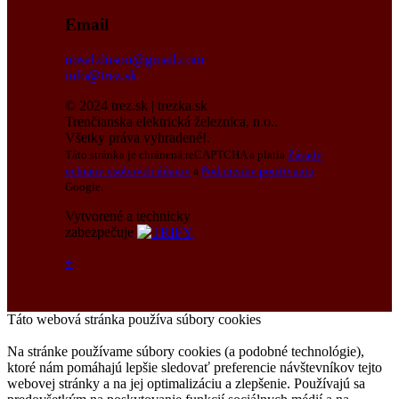
Email
nosal.dusoo@gmail.com
info@trez.sk
© 2024 trez.sk | trezka.sk
Trenčianska elektrická železnica, n.o..
Všetky práva vyhradené!.
Táto stránka je chránená reCAPTCHA a platia
Zásady
ochrany osobných údajov
a
Podmienky používania
Google.
Vytvorené a technicky
zabezpečuje
+
Táto webová stránka používa súbory cookies
Na stránke používame súbory cookies (a podobné technológie),
ktoré nám pomáhajú lepšie sledovať preferencie návštevníkov tejto
webovej stránky a na jej optimalizáciu a zlepšenie. Používajú sa