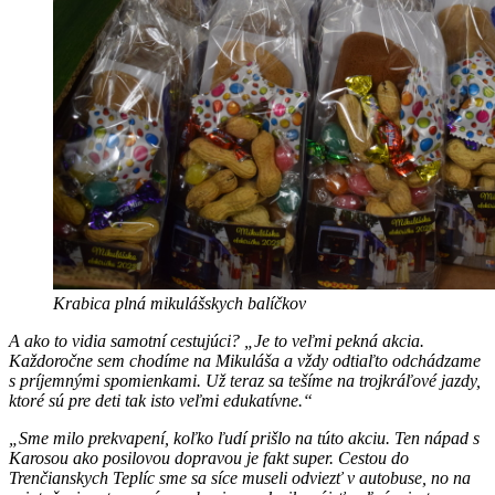
Krabica plná mikulášskych balíčkov
A ako to vidia samotní cestujúci? „Je to veľmi pekná akcia.
Každoročne sem chodíme na Mikuláša a vždy odtiaľto odchádzame
s príjemnými spomienkami. Už teraz sa tešíme na trojkráľové jazdy,
ktoré sú pre deti tak isto veľmi edukatívne.“
„Sme milo prekvapení, koľko ľudí prišlo na túto akciu. Ten nápad s
Karosou ako posilovou dopravou je fakt super. Cestou do
Trenčianskych Teplíc sme sa síce museli odviezť v autobuse, no na