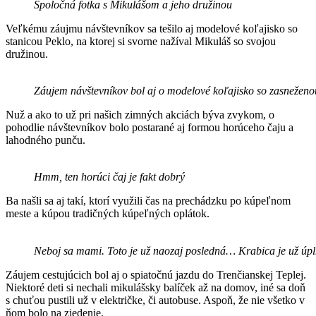
Spoločná fotka s Mikulášom a jeho družinou
Veľkému záujmu návštevníkov sa tešilo aj modelové koľajisko so
stanicou Peklo, na ktorej si svorne nažíval Mikuláš so svojou
družinou.
Záujem návštevníkov bol aj o modelové koľajisko so zasneženo
Nuž a ako to už pri našich zimných akciách býva zvykom, o
pohodlie návštevníkov bolo postarané aj formou horúceho čaju a
lahodného punču.
Hmm, ten horúci čaj je fakt dobrý
Ba našli sa aj takí, ktorí využili čas na prechádzku po kúpeľnom
meste a kúpou tradičných kúpeľných oplátok.
Neboj sa mami. Toto je už naozaj posledná… Krabica je už úp
Záujem cestujúcich bol aj o spiatočnú jazdu do Trenčianskej Teplej.
Niektoré deti si nechali mikulášsky balíček až na domov, iné sa doň
s chuťou pustili už v električke, či autobuse. Aspoň, že nie všetko v
ňom bolo na zjedenie.