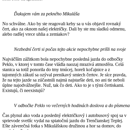
Ďakujem vám za pekného Mikuláša
No schválne. Ako by ste reagovali keby sa u vás objavil rovnaký
čert, ako za oknom našej električky. Dali by ste mu sladkú odmenu,
alebo radšej vrece uhlia a zemiakov?
Nezbední čerti si počas tejto akcie nepochybne prišli na svoje
Najväčším zážitkom bola nepochybne posledná jazda do odbočky
Peklo, v ktorej v tomto čase vládla naozaj mrazivá atmosféra. Celá
stanica sa totiž ponorila do tmy tmúcej, horeli koľajnice a z
tajomných zákutí sa ozýval prenikavý smiech čertov. Je síce pravda,
že na tejto jazde sa zúčastnili najmä najstaršie deti, no ani tie neboli
úplne najodvážnejšie. Nuž, tak čo deti. Ako to je s tými čertiskami.
Existujú, či neexistujú?
V odbočke Peklo vo večerných hodinách doslova a do písmena 
Čas plynul ako voda a posledný električkový i autobusový spoj sa v
sprievode svetlíc vydal na spiatočnú jazdu do Trenčianskej Teplej.
Ešte záverečná fotka s Mikulášskou družinou a hor sa domov, do