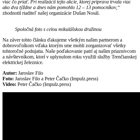
viac čo priať. Pri realizácii tejto akcie, ktorej príprava trvala viac
ako dva týždne a dnes nám pomohlo 12 – 13 pomocníkov,“
zhodnotil riaditeľ našej organizácie Dušan Nosál.
Spoločná foto s celou mikulášskou družinou
Na záver tohto článku ďakujeme všetkým našim partnerom a
dobrovoľníkom vďaka ktorým sme mohli zorganizovať všetky
tohtoročné podujatia. Naše poďakovanie patrí aj našim priaznivcom
a návštevníkom, ktorí v uplynulom roku využili služby Trenčianskej
elektrickej železnice.
Autor:
Jaroslav Filo
Foto:
Jaroslav Filo a Peter Čačko (Impulz.press)
Video:
Peter Čačko (Impulz.press)