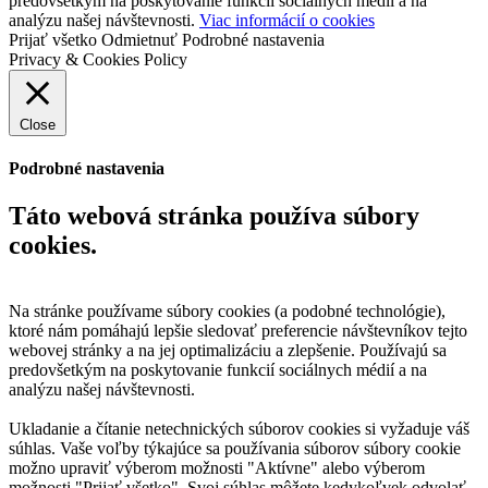
predovšetkým na poskytovanie funkcií sociálnych médií a na
analýzu našej návštevnosti.
Viac informácií o cookies
Prijať všetko
Odmietnuť
Podrobné nastavenia
Privacy & Cookies Policy
Close
Podrobné nastavenia
Táto webová stránka používa súbory
cookies.
Na stránke používame súbory cookies (a podobné technológie),
ktoré nám pomáhajú lepšie sledovať preferencie návštevníkov tejto
webovej stránky a na jej optimalizáciu a zlepšenie. Používajú sa
predovšetkým na poskytovanie funkcií sociálnych médií a na
analýzu našej návštevnosti.
Ukladanie a čítanie netechnických súborov cookies si vyžaduje váš
súhlas. Vaše voľby týkajúce sa používania súborov súbory cookie
možno upraviť výberom možnosti "Aktívne" alebo výberom
možnosti "Prijať všetko". Svoj súhlas môžete kedykoľvek odvolať.