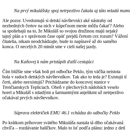
Na prvý mikulášsky spoj netrpezlivo čakala aj táto mladá mam
Ale pozor. Uvedomujú si detskí návštevníci aké nástrahy od
nezbedných čertov na nich v kúpeľnom meste môžu čakať? Alebo
sa spoliehajú na to, že Mikuláš so svojou družinou majú nejaký
tajný plán a v správnom čase opäť prejdú čertom cez rozum? Vážení
čitatelia, nikam neodchádzajte, bude to napínavé až do samého
konca. O necelých 20 minút sme v cieli našej jazdy.
Na Kaňovej k nám pristúpili ďalší cestujúci
Čím bližšie sme však boli pri odbočke Peklo, tým väčšia neistota
bola v radoch detských návštevníkov. Tak ako to teda je? Existujú tí
čerti, alebo neexistujú? Prichádzame do koncovej stanice v
Trenčianskych Tepliciach. Oheň v plechových nádobách veselo
horel a Mikuláš s mladými a šarmantnými anjelikmi už netrpezlivo
očakával prvých návštevníkov.
Súprava električiek EMU 46.1 vchádza do odbočky Peklo
Po krátkom príhovore svätého Mikuláša nastala tá dlho očakávaná
chvíľa – rozdávanie balíčkov. Malo to ísť podľa plánu: jedno z detí