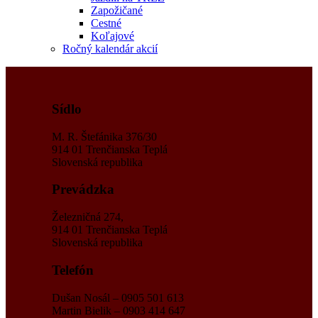
Zapožičané
Cestné
Koľajové
Ročný kalendár akcií
Sídlo
M. R. Štefánika 376/30
914 01 Trenčianska Teplá
Slovenská republika
Prevádzka
Železničná 274,
914 01 Trenčianska Teplá
Slovenská republika
Telefón
Dušan Nosál – 0905 501 613
Martin Bielik – 0903 414 647