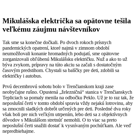
Mikulášska električka sa opätovne tešila
veľkému záujmu návštevníkov
Tak sme sa konečne dočkali. Po dvoch rokoch prísnych
pandemických opatrení, ktoré najmä v zimnom období
neumožňovali konanie hromadných podujatí, sme opätovne
zorganizovali obľúbenú Mikulášsku električku. Nuž a ako to už
býva zvykom, prípravy na túto akciu sa začali s dostatočným
časovým predstihom. Chystali sa balíčky pre deti, zdobili sa
električky i autobus.
Prvú decembrovú sobotu bolo v Trenčianskom kraji zase
neobyčajne rušno. Opustená „železničná“ stanica v Trenčianskych
Tepliciach sa pomaly menila na odbočku Peklo. Už je to raz tak, že
neposlušní čerti v tomto období spravia vždy nejakú lotrovinu, aby
sa zmocnili sladkých dobrôt určených pre deti. Posledné dva roky
však boli pre nich veľkým utrpením, lebo deti sa z objektívnych
dôvodov s Mikulášom stretnúť nemohli. O to viac sa preto
neposlušní čerti snažili dostať k vysnívaným pochúťkam. Ale veď
nepredbiehajme.