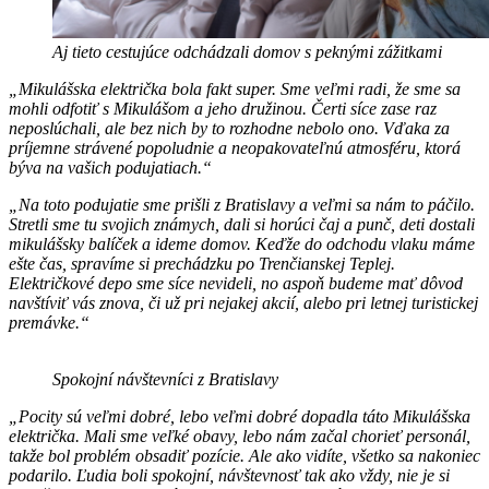
Aj tieto cestujúce odchádzali domov s peknými zážitkami
„Mikulášska električka bola fakt super. Sme veľmi radi, že sme sa
mohli odfotiť s Mikulášom a jeho družinou. Čerti síce zase raz
neposlúchali, ale bez nich by to rozhodne nebolo ono. Vďaka za
príjemne strávené popoludnie a neopakovateľnú atmosféru, ktorá
býva na vašich podujatiach.“
„Na toto podujatie sme prišli z Bratislavy a veľmi sa nám to páčilo.
Stretli sme tu svojich známych, dali si horúci čaj a punč, deti dostali
mikulášsky balíček a ideme domov. Keďže do odchodu vlaku máme
ešte čas, spravíme si prechádzku po Trenčianskej Teplej.
Električkové depo sme síce nevideli, no aspoň budeme mať dôvod
navštíviť vás znova, či už pri nejakej akcií, alebo pri letnej turistickej
premávke.“
Spokojní návštevníci z Bratislavy
„Pocity sú veľmi dobré, lebo veľmi dobré dopadla táto Mikulášska
električka. Mali sme veľké obavy, lebo nám začal chorieť personál,
takže bol problém obsadiť pozície. Ale ako vidíte, všetko sa nakoniec
podarilo. Ľudia boli spokojní, návštevnosť tak ako vždy, nie je si