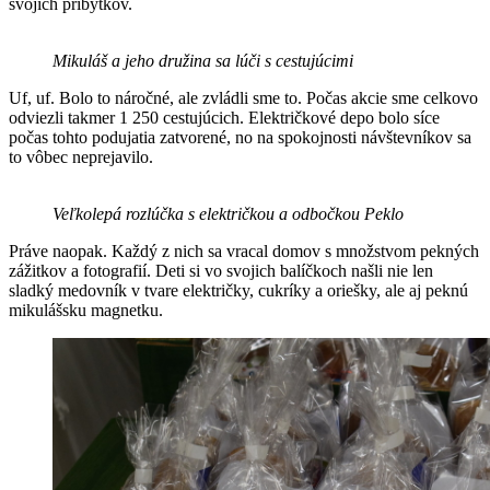
svojich príbytkov.
Mikuláš a jeho družina sa lúči s cestujúcimi
Uf, uf. Bolo to náročné, ale zvládli sme to. Počas akcie sme celkovo
odviezli takmer 1 250 cestujúcich. Električkové depo bolo síce
počas tohto podujatia zatvorené, no na spokojnosti návštevníkov sa
to vôbec neprejavilo.
Veľkolepá rozlúčka s električkou a odbočkou Peklo
Práve naopak. Každý z nich sa vracal domov s množstvom pekných
zážitkov a fotografií. Deti si vo svojich balíčkoch našli nie len
sladký medovník v tvare električky, cukríky a oriešky, ale aj peknú
mikulášsku magnetku.