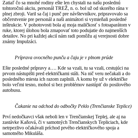
Zatiaľ čo sa mnohé rodiny ešte len chystali na našu poslednú
tohtoročnú akciu, personál TREŽ, n. o. bol už od skorého rána v
plnej zbroji. Varil sa čaj i punč pre návštevníkov, pripravovalo sa
občerstvenie pre personál a naši animátori si vymieňali posledné
inštrukcie. V pohotovosti bola aj moja maličkosť s fotoaparátom v
ruke, ktorej úlohou bola zmapovať toto podujatie do najmenších
detailov. No pri každej akcií nám radi pomôžu aj verejnosti dobre
známy Impulzáci.
Príprava ovocného punču a čaju je v plnom prúde
Ešte posledné prípravy a…. Kde sa vzali, tu sa vzali, cestujúci na
prvom nástupišti pred električkami stáli. Na nič veru nečakali a do
posledného miesta ich razom zaplnili. A komu by už v električke
bolo veľmi tesno, mohol si bez problémov nastúpiť do posilového
autobusu.
Čakanie na odchod do odbočky Peklo (Trenčianske Teplice)
Prví nedočkavci však neboli len v Trenčianskej Teplej, ale aj na
zastávke Kaňová, či v samotných Trenčianskych Tepliciach, kde
netrpezlivo očakávali príchod prvého električkového spoja a
samotného Mikuláša.