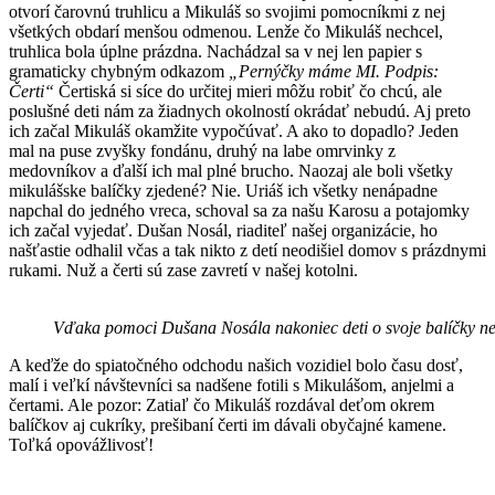
otvorí čarovnú truhlicu a Mikuláš so svojimi pomocníkmi z nej
všetkých obdarí menšou odmenou. Lenže čo Mikuláš nechcel,
truhlica bola úplne prázdna. Nachádzal sa v nej len papier s
gramaticky chybným odkazom
„Pernýčky máme MI. Podpis:
Čerti“
Čertiská si síce do určitej mieri môžu robiť čo chcú, ale
poslušné deti nám za žiadnych okolností okrádať nebudú. Aj preto
ich začal Mikuláš okamžite vypočúvať. A ako to dopadlo? Jeden
mal na puse zvyšky fondánu, druhý na labe omrvinky z
medovníkov a ďalší ich mal plné brucho. Naozaj ale boli všetky
mikulášske balíčky zjedené? Nie. Uriáš ich všetky nenápadne
napchal do jedného vreca, schoval sa za našu Karosu a potajomky
ich začal vyjedať. Dušan Nosál, riaditeľ našej organizácie, ho
našťastie odhalil včas a tak nikto z detí neodišiel domov s prázdnymi
rukami. Nuž a čerti sú zase zavretí v našej kotolni.
Vďaka pomoci Dušana Nosála nakoniec deti o svoje balíčky nep
A keďže do spiatočného odchodu našich vozidiel bolo času dosť,
malí i veľkí návštevníci sa nadšene fotili s Mikulášom, anjelmi a
čertami. Ale pozor: Zatiaľ čo Mikuláš rozdával deťom okrem
balíčkov aj cukríky, prešibaní čerti im dávali obyčajné kamene.
Toľká opovážlivosť!