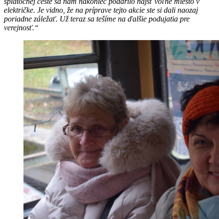
spiatočnej ceste sa nám nakoniec podarilo nájsť voľné miesto v
električke. Je vidno, že na príprave tejto akcie ste si dali naozaj
poriadne záležať. Už teraz sa tešíme na ďalšie podujatia pre
verejnosť.“