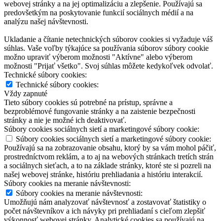
webovej stránky a na jej optimalizáciu a zlepšenie. Používajú sa
predovšetkým na poskytovanie funkcií sociálnych médií a na
analýzu našej návštevnosti.
Ukladanie a čítanie netechnických súborov cookies si vyžaduje váš
súhlas. Vaše voľby týkajúce sa používania súborov súbory cookie
možno upraviť výberom možnosti "Aktívne" alebo výberom
možnosti "Prijať všetko". Svoj súhlas môžete kedykoľvek odvolať.
Technické súbory cookies:
Technické súbory cookies:
Vždy zapnuté
Tieto súbory cookies sú potrebné na prístup, správne a
bezproblémové fungovanie stránky a na zaistenie bezpečnosti
stránky a nie je možné ich deaktivovať.
Súbory cookies sociálnych sietí a marketingové súbory cookie:
Súbory cookies sociálnych sietí a marketingové súbory cookie:
Používajú sa na zobrazovanie obsahu, ktorý by sa vám mohol páčiť,
prostredníctvom reklám, a to aj na webových stránkach tretích strán
a sociálnych sieťach, a to na základe stránky, ktoré ste si pozreli na
našej webovej stránke, históriu prehliadania a históriu interakcií.
Súbory cookies na meranie návštevnosti:
Súbory cookies na meranie návštevnosti:
Umožňujú nám analyzovať návštevnosť a zostavovať štatistiky o
počet návštevníkov a ich návyky pri prehliadaní s cieľom zlepšiť
výkonnosť webovej stránky. Analytické cookies sa používajú na