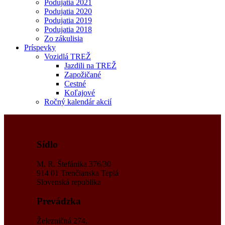
Podujatia 2021
Podujatia 2020
Podujatia 2019
Podujatia 2018
Zo zákulisia
Príspevky
Vozidlá TREŽ
Jazdili na TREŽ
Zapožičané
Cestné
Koľajové
Ročný kalendár akcií
Sídlo
M. R. Štefánika 376/30
914 01 Trenčianska Teplá
Slovenská republika
Prevádzka
Železničná 274,