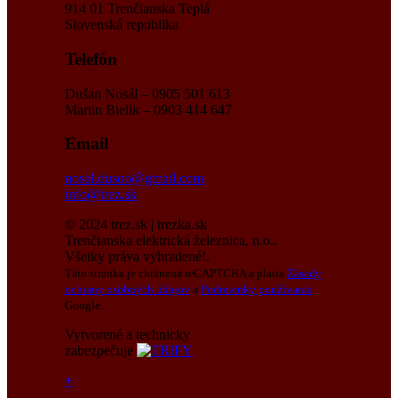
914 01 Trenčianska Teplá
Slovenská republika
Telefón
Dušan Nosál – 0905 501 613
Martin Bielik – 0903 414 647
Email
nosal.dusoo@gmail.com
info@trez.sk
© 2024 trez.sk | trezka.sk
Trenčianska elektrická železnica, n.o..
Všetky práva vyhradené!.
Táto stránka je chránená reCAPTCHA a platia
Zásady
ochrany osobných údajov
a
Podmienky používania
Google.
Vytvorené a technicky
zabezpečuje
+