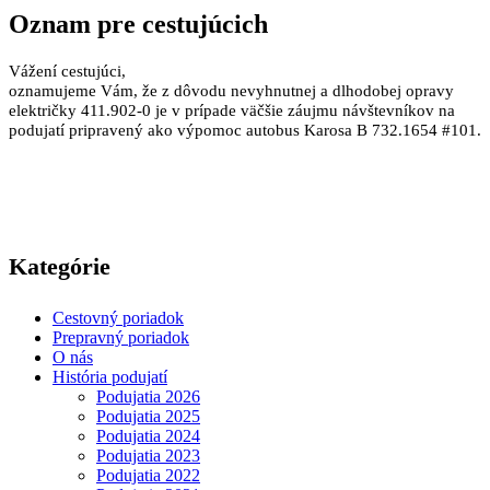
Oznam pre cestujúcich
Vážení cestujúci,
oznamujeme Vám, že z dôvodu nevyhnutnej a dlhodobej opravy
električky 411.902-0 je v prípade väčšie záujmu návštevníkov na
podujatí pripravený ako výpomoc autobus Karosa B 732.1654 #101.
Kategórie
Cestovný poriadok
Prepravný poriadok
O nás
História podujatí
Podujatia 2026
Podujatia 2025
Podujatia 2024
Podujatia 2023
Podujatia 2022